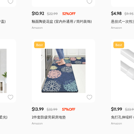
$10.92
$4.98
$22.99
52%OFF
$9.95
盖)
釉面陶瓷花盆 (室内外通用 / 简约装饰)
悬挂式一次性
质)
Amazon
Amazon
Best
Best
$13.99
$11.99
$32.99
57%OFF
$23.9
柔光)
2件套防疲劳厨房地垫
免打孔伸缩杆 
两件装)
Amazon
Amazon