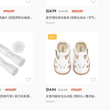
$24.99
49%OFF
$49.99
50%OFF
洗脸巾 (双面用料生物基材
星空增压淋浴套装 (双喷头组合 / 空气增
压)
Amazon
Best
$14.94
7
49%OFF
$34.98
57%OFF
(防锈可调 / 厨卫衣柜通用
女童玛丽珍包头凉鞋 (宽鞋头 / 魔术贴防
滑底)
Amazon