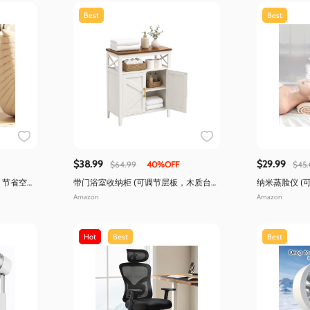
Best
Best
$38.99
$29.99
$64.99
40%OFF
$45
/ 节省空
带门浴室收纳柜 (可调节层板，木质台
纳米蒸脸仪 (
面)
水)
Amazon
Amazon
Hot
Best
Best