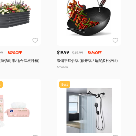
$19.99
99
80%OFF
$45.99
56%OFF
(防锈耐用/适合深根种植)
碳钢平底炒锅 (预开锅 / 适配多种炉灶)
Amazon
t
Best