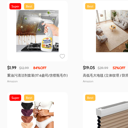
Super
Best
Best
$1.99
$19.05
$12.99
84%OFF
$39.99
52%OFF
重油污清洁剂套装(17.6盎司/含喷瓶毛巾)
高低毛大地毯 (立体纹理 / 防
Amazon
Amazon
Super
Best
Best