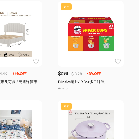
Best
$7.93
9.99
46%OFF
$13.98
43%OFF
(床头可调 / 无需弹簧床
Pringles薯片/19.3oz多口味装
Amazon
Best