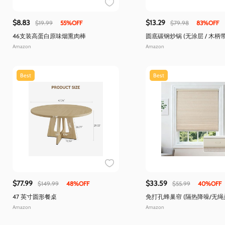
$8.83
$13.29
$19.99
55%OFF
$79.98
83%OFF
46支装高蛋白原味烟熏肉棒
圆底碳钢炒锅 (无涂层 / 木柄带
Amazon
Amazon
Best
Best
$77.99
$33.59
$149.99
48%OFF
$55.99
40%OFF
47 英寸圆形餐桌
免打孔蜂巢帘 (隔热降噪/无绳
Amazon
Amazon