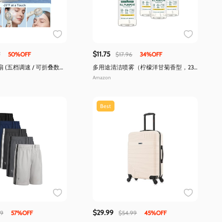
$11.75
7
50%OFF
$17.96
34%OFF
 (五档调速 / 可折叠数
多用途清洁喷雾（柠檬洋甘菊香型，23
盎司×4瓶装，去油污）
Amazon
Best
$29.99
99
57%OFF
$54.99
45%OFF