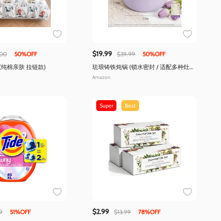
$19.99
.00
50%OFF
$39.99
50%OFF
(纯棉亲肤 拉链款)
珐琅铸铁炖锅 (锁水密封 / 适配多种灶
具)
Amazon
Super
Best
$2.99
9
51%OFF
$13.99
78%OFF