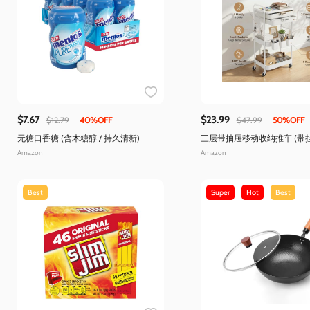
$7.67
$23.99
$12.79
40%OFF
$47.99
50%OFF
无糖口香糖 (含木糖醇 / 持久清新)
三层带抽屉移动收纳推车 (带挂
多场景收纳)
Amazon
Amazon
Best
Super
Hot
Best