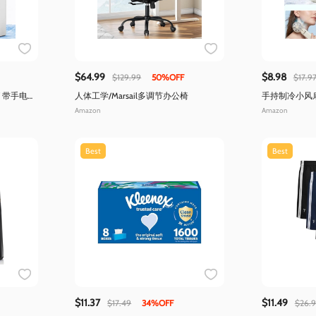
$64.99
$8.98
$129.99
50%OFF
$17.9
 带手电
人体工学/Marsail多调节办公椅
手持制冷小风扇
显)
Amazon
Amazon
Best
Best
$11.37
$11.49
$17.49
34%OFF
$26.