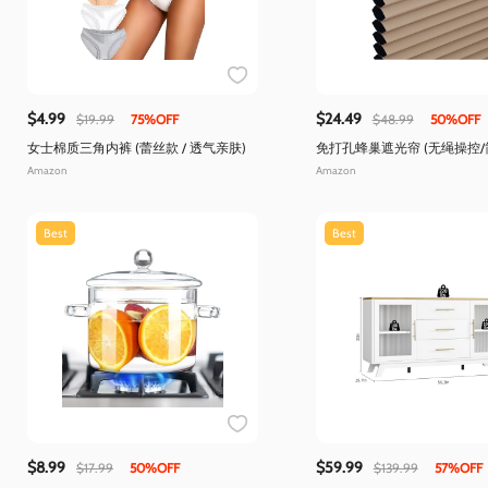
$4.99
$24.49
$19.99
75%OFF
$48.99
50%OFF
女士棉质三角内裤 (蕾丝款 / 透气亲肤)
免打孔蜂巢遮光帘 (无绳操控/
Amazon
Amazon
Best
Best
$8.99
$59.99
$17.99
50%OFF
$139.99
57%OFF