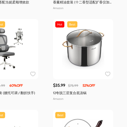
搭配当妮柔顺增效款
香薰精油套装 (十二香型适配扩香仪加湿
器)
Amazon
st
Hot
Best
$35.99
.99
60%OFF
$75.99
52%OFF
(腰托可调 / 翻折扶手)
12夸脱三层复合底汤锅
Amazon
st
Best