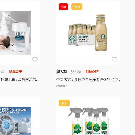
Hot
Best
$17.23
.00
33%OFF
$35.28
51%OFF
可拆卸水箱 / 温热雾深层补
中文名称：星巴克星冰乐咖啡饮料（香
草味，13.7液量盎司，12瓶装）
Amazon
Best