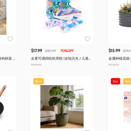
$17.99
$15.99
$59.99
70%OFF
$79.
钩杯架 /
女童可调四轮轮滑鞋 (全轮闪光 / 儿童休
金属种植花箱 
闲滑行)
Amazon
Amazon
Best
Hot
Bes