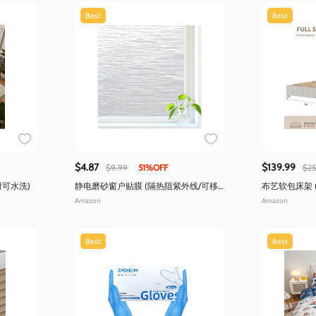
Best
Best
$4.87
$139.99
$9.99
51%OFF
$25
滑可水洗)
静电磨砂窗户贴膜 (隔热阻紫外线/可移
布艺软包床架 
除装饰)
垫)
Amazon
Amazon
Best
Best