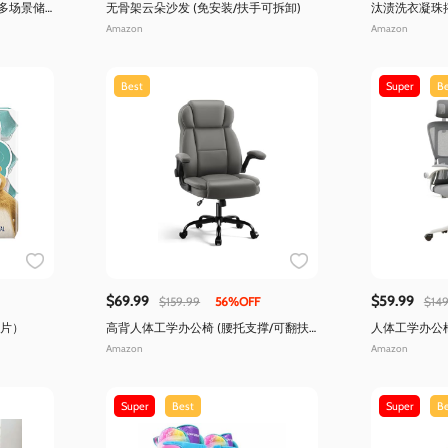
/多场景储
无骨架云朵沙发 (免安装/扶手可拆卸)
汰渍洗衣凝珠
Amazon
Amazon
Best
Super
Be
$69.99
$59.99
$159.99
56%OFF
$149
0片）
高背人体工学办公椅 (腰托支撑/可翻扶
人体工学办公椅 
手)
Amazon
Amazon
Super
Best
Super
Be