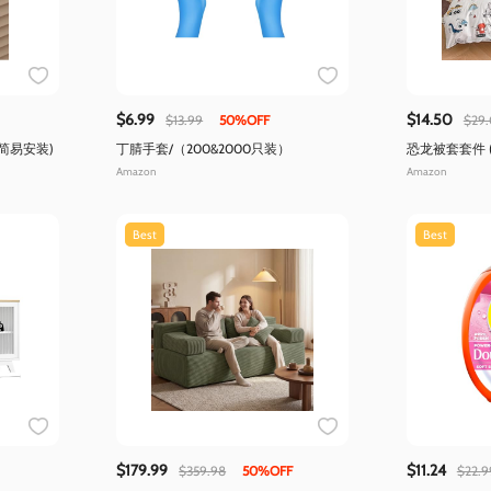
$6.99
$14.50
$13.99
50%OFF
$29
简易安装)
丁腈手套/（200&2000只装）
恐龙被套套件 
Amazon
Amazon
Best
Best
$179.99
$11.24
$359.98
50%OFF
$22.9