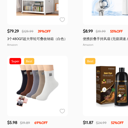
$79.29
$8.99
$129.99
39%OFF
$19.99
55%OFF
3个480QT超大带轮可叠收纳箱（白色）
便携折叠手持风扇 (无级调速 /
SOS 功能)
Amazon
Amazon
Super
Best
Best
$5.98
$11.87
$19.89
69%OFF
$24.99
52%OFF