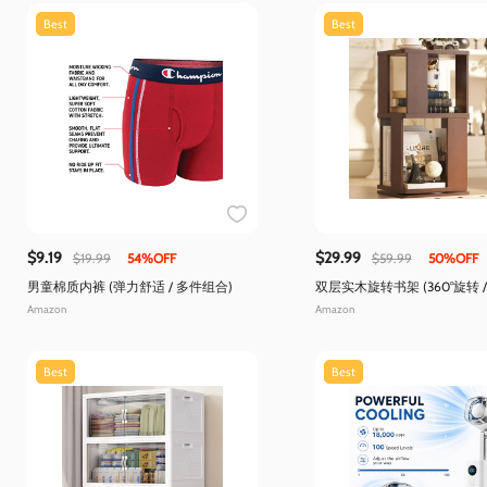
Best
Best
$9.19
$29.99
$19.99
54%OFF
$59.99
50%OFF
男童棉质内裤 (弹力舒适 / 多件组合)
双层实木旋转书架 (360°旋转 
间)
Amazon
Amazon
Best
Best