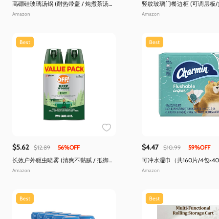
高硼硅玻璃汤锅 (耐热带盖 / 炖煮茶汤辅
竖纹玻璃门餐边柜 (可调层板
食多用)
物)
Amazon
Amazon
Best
Best
$5.62
$4.47
$12.89
56%OFF
$10.99
59%OFF
长效户外驱虫喷雾 (清爽不黏腻 / 抵御蚊
可冲水湿巾（共160片/4包×4
虫蜱虫)
Amazon
Amazon
Best
Best